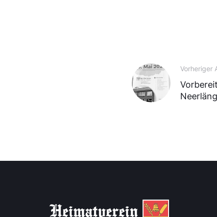
Vorheriger A
Vorberei
Neerläng