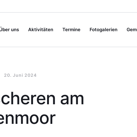
Über uns
Aktivitäten
Termine
Fotogalerien
Geme
20. Juni 2024
scheren am
lenmoor