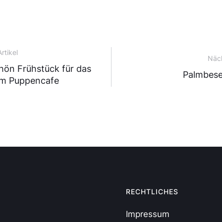
rtikel
Näch
ön Frühstück für das
Palmbese
m Puppencafe
RECHTLICHES
Impressum