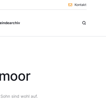
Kontakt
indearchiv
nmoor
 Sohn sind wohl auf.