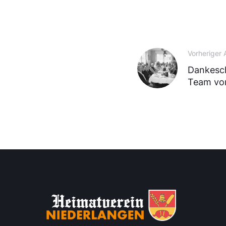
Vorheriger A
Dankesch
Team vo